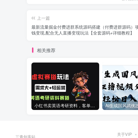
上一篇
最新流量掘金付费进群系统源码搭建（付费进群源码）
钱变现,配合无人直播变现玩法【全套源码+详细教程】
相关推荐
小红书卖英语考研资料，客单价9.9，250天卖了16w!
关于VIP
三青创库站