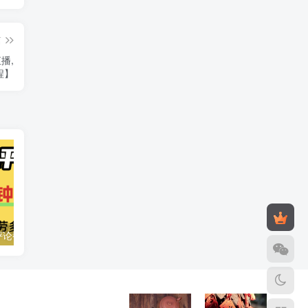
篇
播,
程】
小红书评论区评论截图，一分钟2条，日入几千，多劳多得!
小红书卖电影风格提示词，客单价29，50多天卖了790单，小白直接抄作业！