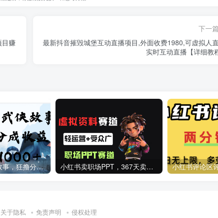
下一
项目赚
最新抖音摧毁城堡互动直播项目,外面收费1980,可虚拟人直
实时互动直播【详细教
AI生成国风武侠故事，狂撸分成视频收益，轻松日入1000+【可多平台分发】！
小红书卖职场PPT，367天卖了6位数，从0-1全流程讲解
关于隐私
免责声明
侵权处理