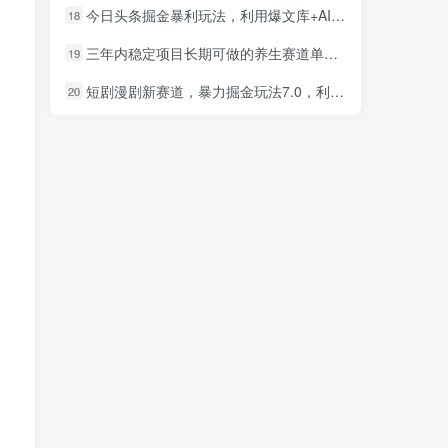
今日头条掘金暴利玩法，利用爆文库+AI辅助，轻松矩阵、当天起号，简单粗暴，日入1000+
18
三年内稳定项目长期可做的养生赛道单条视频收入2200
19
短剧漫剧新赛道，暴力掘金玩法7.0，利用最权威的去重技术，号称单日可收益最高1w+
20