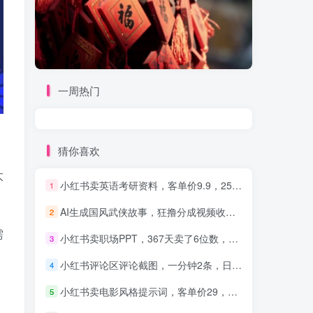
一周热门
猜你喜欢
太
小红书卖英语考研资料，客单价9.9，250天卖了16w!
1
AI生成国风武侠故事，狂撸分成视频收益，轻松日入1000+【可多平台分发】！
2
需
小红书卖职场PPT，367天卖了6位数，从0-1全流程讲解
3
小红书评论区评论截图，一分钟2条，日入几千，多劳多得!
4
小红书卖电影风格提示词，客单价29，50多天卖了790单，小白直接抄作业！
5