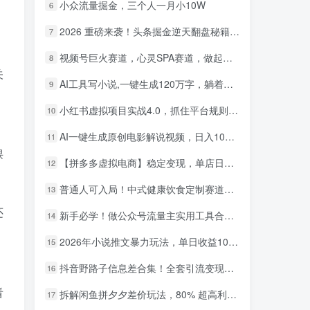
小众流量掘金，三个人一月小10W
6
2026 重磅来袭！头条掘金逆天翻盘秘籍，AI 一键打造爆款内容，只需简单复制粘贴，日入 1000 + 轻松实现！
7
视频号巨火赛道，心灵SPA赛道，做起来超简单，每天收益800+！
8
关
AI工具写小说,一键生成120万字，躺着也能赚，月入2w+！
9
小红书虚拟项目实战4.0，抓住平台规则调整，单店日入500+！
10
AI一键生成原创电影解说视频，日入1000+！
11
课
【拼多多虚拟电商】稳定变现，单店日利润500+，软件挂机全自动发货，轻松实现月入1w+！
12
普通人可入局！中式健康饮食定制赛道，AI 十分钟做爆款，变现超给力
13
还
新手必学！做公众号流量主实用工具合集，从选题到变现，一篇搞定（新手必备）
14
2026年小说推文暴力玩法，单日收益1000+，小白看完即可上手
15
抖音野路子信息差合集！全套引流变现玩法，保姆级拆解
16
看
拆解闲鱼拼夕夕差价玩法，80% 超高利润，日入轻松过千
17