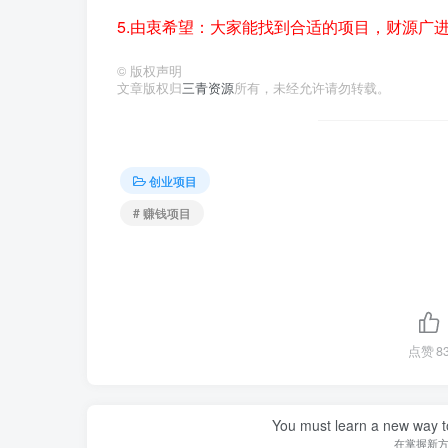
5.由衷希望：大家能找到合适的项目，财源广
©
版权声明
文章版权归
三青资源
所有，未经允许请勿转载。
创业项目
# 赚钱项目
点赞
8
You must learn a new way t
在掌握新