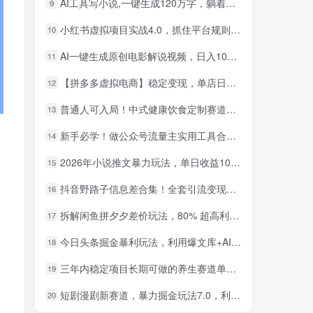
AI工具写小说,一键生成120万字，躺着也能赚，月入2w+！
9
小红书虚拟项目实战4.0，抓住平台规则调整，单店日入500+！
10
AI一键生成原创电影解说视频，日入1000+！
11
【拼多多虚拟电商】稳定变现，单店日利润500+，软件挂机全自动发货，轻松实现月入1w+！
12
普通人可入局！中式健康饮食定制赛道，AI 十分钟做爆款，变现超给力
13
新手必学！做公众号流量主实用工具合集，从选题到变现，一篇搞定（新手必备）
14
2026年小说推文暴力玩法，单日收益1000+，小白看完即可上手
15
小红书卖英语考研资料，客单价9.9，250天卖了16w!
1
抖音野路子信息差合集！全套引流变现玩法，保姆级拆解
16
AI生成国风武侠故事，狂撸分成视频收益，轻松日入1000+【可多平台分发】！
2
拆解闲鱼拼夕夕差价玩法，80% 超高利润，日入轻松过千
17
小红书卖职场PPT，367天卖了6位数，从0-1全流程讲解
3
今日头条掘金暴利玩法，利用爆文库+AI辅助，轻松矩阵、当天起号，简单粗暴，日入1000+
18
小红书评论区评论截图，一分钟2条，日入几千，多劳多得!
4
三年内稳定项目长期可做的养生赛道单条视频收入2200
19
小红书卖电影风格提示词，客单价29，50多天卖了790单，小白直接抄作业！
5
短剧漫剧新赛道，暴力掘金玩法7.0，利用最权威的去重技术，号称单日可收益最高1w+
20