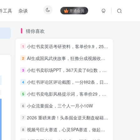
件工具
杂谈
开通会员
猜你喜欢
小红书卖英语考研资料，客单价9.9，250天卖了16w!
1
AI生成国风武侠故事，狂撸分成视频收益，轻松日入1000+【可多平台分发】！
2
知识付费5.0，重磅更新 平台
才是王道，长期稳定项目
小红书卖职场PPT，367天卖了6位数，从0-1全流程讲解
3
小红书评论区评论截图，一分钟2条，日入几千，多劳多得!
4
小红书卖电影风格提示词，客单价29，50多天卖了790单，小白直接抄作业！
5
小众流量掘金，三个人一月小10W
6
2026 重磅来袭！头条掘金逆天翻盘秘籍，AI 一键打造爆款内容，只需简单复制粘贴，日入 1000 + 轻松实现！
7
视频号巨火赛道，心灵SPA赛道，做起来超简单，每天收益800+！
8