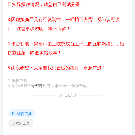
目实际操作情况，请您自己测试分辨！
3.因虚拟商品具有可复制性，一经拍下发货，视为认可项
目，注意事项说明！概不退款！
4.平台初衷：揭秘市面上收费成百上千元的互联网项目，拒
接割韭菜，降低试错成本！
5.由衷希望：大家能找到合适的项目，财源广进！
©
版权声明
文章版权归
三青资源
所有，未经允许请勿转载。
THE END
软件工具
# 实用工具