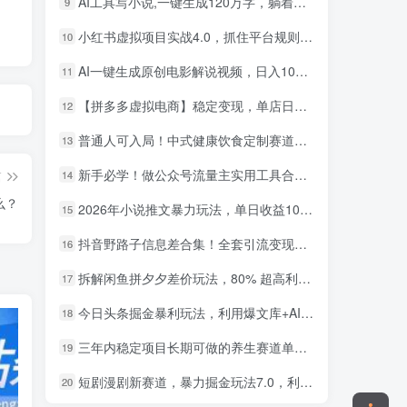
AI工具写小说,一键生成120万字，躺着也能赚，月入2w+！
9
小红书虚拟项目实战4.0，抓住平台规则调整，单店日入500+！
10
AI一键生成原创电影解说视频，日入1000+！
11
【拼多多虚拟电商】稳定变现，单店日利润500+，软件挂机全自动发货，轻松实现月入1w+！
12
普通人可入局！中式健康饮食定制赛道，AI 十分钟做爆款，变现超给力
13
新手必学！做公众号流量主实用工具合集，从选题到变现，一篇搞定（新手必备）
14
篇
什么？
2026年小说推文暴力玩法，单日收益1000+，小白看完即可上手
15
抖音野路子信息差合集！全套引流变现玩法，保姆级拆解
16
拆解闲鱼拼夕夕差价玩法，80% 超高利润，日入轻松过千
17
今日头条掘金暴利玩法，利用爆文库+AI辅助，轻松矩阵、当天起号，简单粗暴，日入1000+
18
三年内稳定项目长期可做的养生赛道单条视频收入2200
19
短剧漫剧新赛道，暴力掘金玩法7.0，利用最权威的去重技术，号称单日可收益最高1w+
20