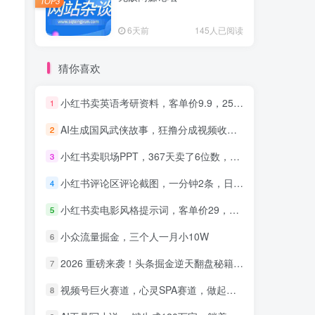
TOP3
6天前
145人已阅读
猜你喜欢
小红书卖英语考研资料，客单价9.9，250天卖了16w!
1
AI生成国风武侠故事，狂撸分成视频收益，轻松日入1000+【可多平台分发】！
2
小红书卖职场PPT，367天卖了6位数，从0-1全流程讲解
3
小红书评论区评论截图，一分钟2条，日入几千，多劳多得!
4
小红书卖电影风格提示词，客单价29，50多天卖了790单，小白直接抄作业！
5
小众流量掘金，三个人一月小10W
6
2026 重磅来袭！头条掘金逆天翻盘秘籍，AI 一键打造爆款内容，只需简单复制粘贴，日入 1000 + 轻松实现！
7
视频号巨火赛道，心灵SPA赛道，做起来超简单，每天收益800+！
8