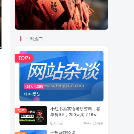
一周热门
TOP1
424人已阅读
挂神团队
小红书卖英语考研资料，客
TOP2
单价9.9，250天卖了16w!
6天前
364人已阅读
无敌网赚论坛