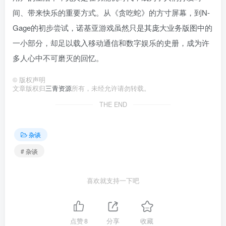
间、带来快乐的重要方式。从《贪吃蛇》的方寸屏幕，到N-
Gage的初步尝试，诺基亚游戏虽然只是其庞大业务版图中的
一小部分，却足以载入移动通信和数字娱乐的史册，成为许
多人心中不可磨灭的回忆。
©
版权声明
文章版权归
三青资源
所有，未经允许请勿转载。
THE END
杂谈
# 杂谈
喜欢就支持一下吧
点赞
8
分享
收藏