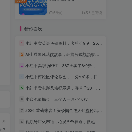
TOP3
6天前
145人已阅读
猜你喜欢
小红书卖英语考研资料，客单价9.9，250天卖了16w!
1
AI生成国风武侠故事，狂撸分成视频收益，轻松日入1000+【可多平台分发】！
2
小红书卖职场PPT，367天卖了6位数，从0-1全流程讲解
3
小红书评论区评论截图，一分钟2条，日入几千，多劳多得!
4
小红书卖电影风格提示词，客单价29，50多天卖了790单，小白直接抄作业！
5
小众流量掘金，三个人一月小10W
6
2026 重磅来袭！头条掘金逆天翻盘秘籍，AI 一键打造爆款内容，只需简单复制粘贴，日入 1000 + 轻松实现！
7
篇
视频号巨火赛道，心灵SPA赛道，做起来超简单，每天收益800+！
8
管？