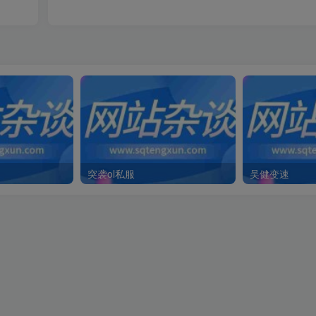
突袭ol私服
吴健变速