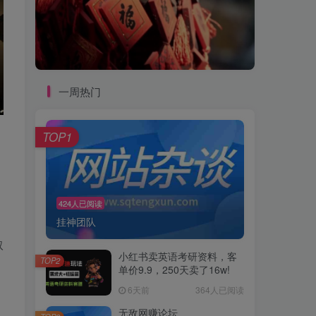
一周热门
TOP1
424人已阅读
挂神团队
取
小红书卖英语考研资料，客
TOP2
单价9.9，250天卖了16w!
6天前
364人已阅读
无敌网赚论坛