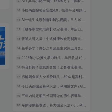
AI工具写小说,一键生成120万字，躺着也能赚，月入2w+！
9
小红书虚拟项目实战4.0，抓住平台规则调整，单店日入500+！
10
AI一键生成原创电影解说视频，日入1000+！
11
【拼多多虚拟电商】稳定变现，单店日利润500+，软件挂机全自动发货，轻松实现月入1w+！
12
普通人可入局！中式健康饮食定制赛道，AI 十分钟做爆款，变现超给力
13
新手必学！做公众号流量主实用工具合集，从选题到变现，一篇搞定（新手必备）
14
2026年小说推文暴力玩法，单日收益1000+，小白看完即可上手
15
发卡网源码
造梦西游3修改
抖音野路子信息差合集！全套引流变现玩法，保姆级拆解
16
拆解闲鱼拼夕夕差价玩法，80% 超高利润，日入轻松过千
17
今日头条掘金暴利玩法，利用爆文库+AI辅助，轻松矩阵、当天起号，简单粗暴，日入1000+
18
三年内稳定项目长期可做的养生赛道单条视频收入2200
19
短剧漫剧新赛道，暴力掘金玩法7.0，利用最权威的去重技术，号称单日可收益最高1w+
20