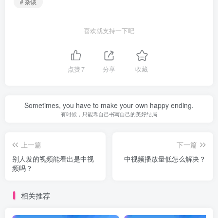
# 杂谈
喜欢就支持一下吧
点赞
7
分享
收藏
Sometimes, you have to make your own happy ending.
有时候，只能靠自己书写自己的美好结局
上一篇
下一篇
别人发的视频能看出是中视
中视频播放量低怎么解决？
频吗？
相关推荐