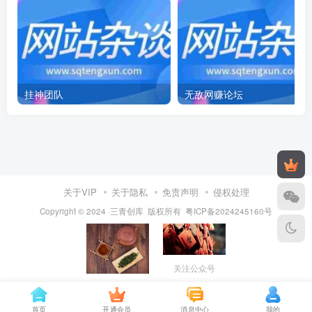
挂神团队
无敌网赚论坛
关于VIP
关于隐私
免责声明
侵权处理
Copyright © 2024 ·三青创库 版权所有
粤ICP备2024245160号
关注公众号
保存图片，打开
VX扫一扫添加
首页
开通会员
消息中心
我的