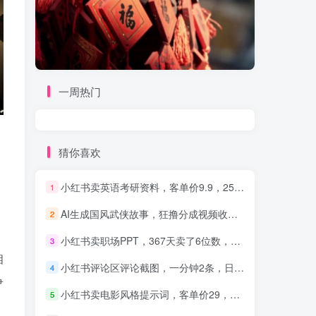
一周热门
猜你喜欢
小红书卖英语考研资料，客单价9.9，250天卖了16w!
1
AI生成国风武侠故事，狂撸分成视频收益，轻松日入1000+【可多平台分发】！
2
小红书卖职场PPT，367天卖了6位数，从0-1全流程讲解
3
相
小红书评论区评论截图，一分钟2条，日入几千，多劳多得!
4
争
小红书卖电影风格提示词，客单价29，50多天卖了790单，小白直接抄作业！
5