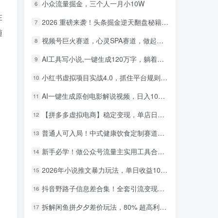
小众流量掘金，三个人一月小10W
6
在
2026 重磅来袭！头条掘金逆天翻盘秘籍，AI 一键打造爆款内容，只需简单复制粘贴，日入 1000 + 轻松实现！
7
随
视频号巨火赛道，心灵SPA赛道，做起来超简单，每天收益800+！
8
AI工具写小说,一键生成120万字，躺着也能赚，月入2w+！
9
小红书虚拟项目实战4.0，抓住平台规则调整，单店日入500+！
10
AI一键生成原创电影解说视频，日入1000+！
11
【拼多多虚拟电商】稳定变现，单店日利润500+，软件挂机全自动发货，轻松实现月入1w+！
12
普通人可入局！中式健康饮食定制赛道，AI 十分钟做爆款，变现超给力
13
新手必学！做公众号流量主实用工具合集，从选题到变现，一篇搞定（新手必备）
14
2026年小说推文暴力玩法，单日收益1000+，小白看完即可上手
15
抖音野路子信息差合集！全套引流变现玩法，保姆级拆解
16
拆解闲鱼拼夕夕差价玩法，80% 超高利润，日入轻松过千
17