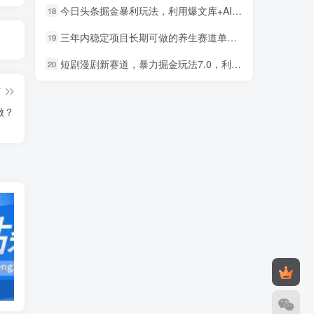
今日头条掘金暴利玩法，利用爆文库+AI辅助，轻松矩阵、当天起号，简单粗暴，日入1000+
18
三年内稳定项目长期可做的养生赛道单条视频收入2200
19
短剧漫剧新赛道，暴力掘金玩法7.0，利用最权威的去重技术，号称单日可收益最高1w+
20
篇
做？
发卡网源码
造梦西游3修改