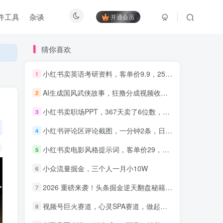
件工具
杂谈
开通会员
猜你喜欢
小红书卖英语考研资料，客单价9.9，250天卖了16w!
1
AI生成国风武侠故事，狂撸分成视频收益，轻松日入1000+【可多平台分发】！
2
知识付费5.0，重磅更新 平台
才是王道，长期稳定项目
小红书卖职场PPT，367天卖了6位数，从0-1全流程讲解
3
小红书评论区评论截图，一分钟2条，日入几千，多劳多得!
4
小红书卖电影风格提示词，客单价29，50多天卖了790单，小白直接抄作业！
5
小众流量掘金，三个人一月小10W
6
2026 重磅来袭！头条掘金逆天翻盘秘籍，AI 一键打造爆款内容，只需简单复制粘贴，日入 1000 + 轻松实现！
7
视频号巨火赛道，心灵SPA赛道，做起来超简单，每天收益800+！
8