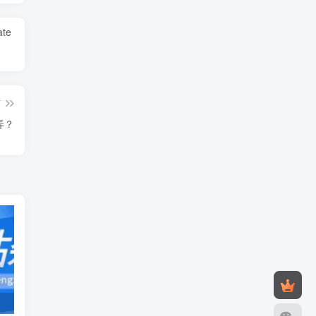
ate
篇
弄？
发卡网源码
造梦西游3修改