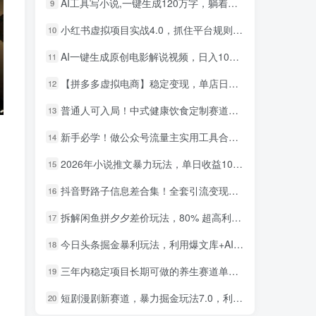
AI工具写小说,一键生成120万字，躺着也能赚，月入2w+！
9
小红书虚拟项目实战4.0，抓住平台规则调整，单店日入500+！
10
AI一键生成原创电影解说视频，日入1000+！
11
【拼多多虚拟电商】稳定变现，单店日利润500+，软件挂机全自动发货，轻松实现月入1w+！
12
普通人可入局！中式健康饮食定制赛道，AI 十分钟做爆款，变现超给力
13
新手必学！做公众号流量主实用工具合集，从选题到变现，一篇搞定（新手必备）
14
2026年小说推文暴力玩法，单日收益1000+，小白看完即可上手
15
小红书卖英语考研资料，客单价9.9，250天卖了16w!
1
抖音野路子信息差合集！全套引流变现玩法，保姆级拆解
16
AI生成国风武侠故事，狂撸分成视频收益，轻松日入1000+【可多平台分发】！
2
拆解闲鱼拼夕夕差价玩法，80% 超高利润，日入轻松过千
17
小红书卖职场PPT，367天卖了6位数，从0-1全流程讲解
3
今日头条掘金暴利玩法，利用爆文库+AI辅助，轻松矩阵、当天起号，简单粗暴，日入1000+
18
小红书评论区评论截图，一分钟2条，日入几千，多劳多得!
4
三年内稳定项目长期可做的养生赛道单条视频收入2200
19
小红书卖电影风格提示词，客单价29，50多天卖了790单，小白直接抄作业！
5
短剧漫剧新赛道，暴力掘金玩法7.0，利用最权威的去重技术，号称单日可收益最高1w+
20