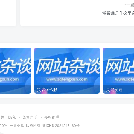
下一
赏帮赚是什么平
突袭ol私服
吴健变速
关于隐私
免责声明
侵权处理
t © 2024 ·三青创库 版权所有
粤ICP备2024245160号