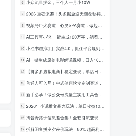
小众流量掘金，三个人一月小10W
6
2026 重磅来袭！头条掘金逆天翻盘秘籍，AI 一键打造爆款内容，只需简单复制粘贴，日入 1000 + 轻松实现！
7
视频号巨火赛道，心灵SPA赛道，做起来超简单，每天收益800+！
8
AI工具写小说,一键生成120万字，躺着也能赚，月入2w+！
9
小红书虚拟项目实战4.0，抓住平台规则调整，单店日入500+！
10
AI一键生成原创电影解说视频，日入1000+！
11
【拼多多虚拟电商】稳定变现，单店日利润500+，软件挂机全自动发货，轻松实现月入1w+！
12
普通人可入局！中式健康饮食定制赛道，AI 十分钟做爆款，变现超给力
13
新手必学！做公众号流量主实用工具合集，从选题到变现，一篇搞定（新手必备）
14
2026年小说推文暴力玩法，单日收益1000+，小白看完即可上手
15
抖音野路子信息差合集！全套引流变现玩法，保姆级拆解
16
拆解闲鱼拼夕夕差价玩法，80% 超高利润，日入轻松过千
17