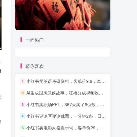
一周热门
应
猜你喜欢
自
小红书卖英语考研资料，客单价9.9，250天卖了16w!
1
AI生成国风武侠故事，狂撸分成视频收益，轻松日入1000+【可多平台分发】！
2
在
小红书卖职场PPT，367天卖了6位数，从0-1全流程讲解
3
小红书评论区评论截图，一分钟2条，日入几千，多劳多得!
4
应
小红书卖电影风格提示词，客单价29，50多天卖了790单，小白直接抄作业！
5