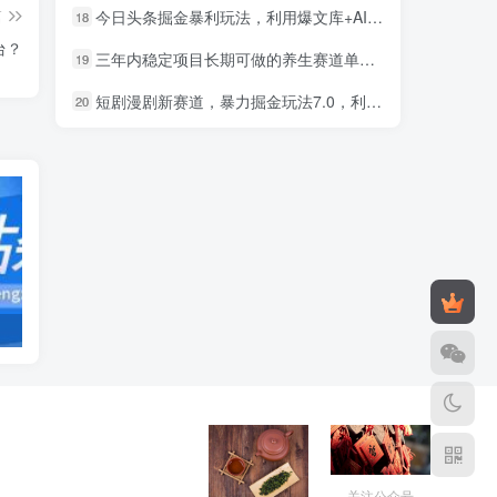
篇
今日头条掘金暴利玩法，利用爆文库+AI辅助，轻松矩阵、当天起号，简单粗暴，日入1000+
18
台？
三年内稳定项目长期可做的养生赛道单条视频收入2200
19
短剧漫剧新赛道，暴力掘金玩法7.0，利用最权威的去重技术，号称单日可收益最高1w+
20
发卡网源码
造梦西游3修改
关注公众号