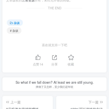
文章版权归
三青资源
所有，未经允许请勿转载。
THE END
杂谈
# 杂谈
喜欢就支持一下吧
点赞
14
分享
收藏
So what if we fall down? At least we are still young.
摔倒了又怎样，至少我们还年轻
上一篇
下一篇
0元投资在家就能赚钱
100%可以借钱的方法