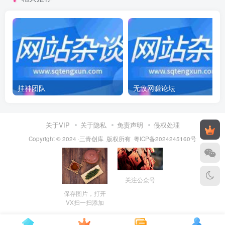
挂神团队
无敌网赚论坛
关于VIP
关于隐私
免责声明
侵权处理
Copyright © 2024 ·三青创库 版权所有
粤ICP备2024245160号
关注公众号
保存图片，打开
VX扫一扫添加