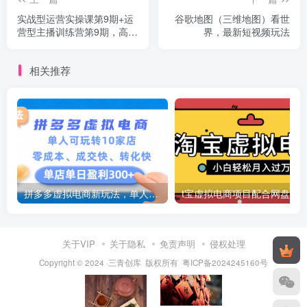
实战型运营实操课第9期+运
谷歌地图（三维地图）看世
营型主播训练营第9期，高阶
界，最新短视频玩法
班（51节课）
相关推荐
拼多多虚拟电商新玩法，单人可玩转10家店，零成本、成交快、转化快，号称单店单日可盈利300+
关于VIP
关于隐私
免责声明
侵权处理
Copyright © 2024 ·三青创库 版权所有
粤ICP备2024245160号