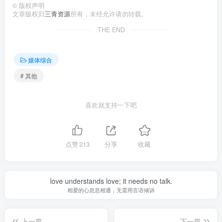
©
版权声明
文章版权归
三青资源
所有，未经允许请勿转载。
THE END
媒体综合
# 其他
喜欢就支持一下吧
点赞
213
分享
收藏
love understands love; it needs no talk.
相爱的心息息相通，无需用言语倾诉
上一篇
下一篇