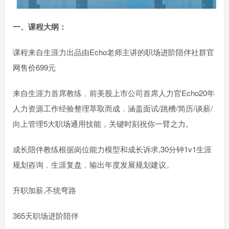
登录密码
一、课程大纲：
找回密码
|
免密登录
记住登录
课程来自生涯力出品由Echo老师主讲的职场进阶陪伴社群官
登录
网售价699元
来自生涯力首席教练﹐前美股上市公司首席人力官Echo20年
人力资源工作经验整理萃取而成﹐涵盖面试/跳槽/简历/谈薪/
向上管理5大职场通用技能，关键时刻祝你一臂之力。
成长陪伴教练根据岗位能力模型和成长诉求,30分钟1v1生涯
规划咨询﹐生涯复盘﹐输出年度发展规划建议。
升职加薪,不统弯路
365天职场进阶陪伴