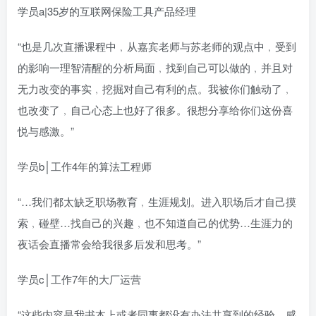
学员a|35岁的互联网保险工具产品经理
“也是几次直播课程中﹐从嘉宾老师与苏老师的观点中﹐受到
的影响一理智清醒的分析局面﹐找到自己可以做的﹐并且对
无力改变的事实﹐挖掘对自己有利的点。我被你们触动了﹐
也改变了﹐自己心态上也好了很多。很想分享给你们这份喜
悦与感激。”
学员b│工作4年的算法工程师
“…我们都太缺乏职场教育﹐生涯规划。进入职场后才自己摸
索﹐碰壁…找自己的兴趣﹐也不知道自己的优势…生涯力的
夜话会直播常会给我很多后发和思考。”
学员c│工作7年的大厂运营
“这些内容是我书本上或者同事都没有办法共享到的经验…感