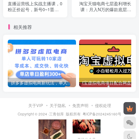
直播运营线上实战主播课，0
淘宝天猫电商七层盈利增长
粉正价起号，新号0~1晋升
课：月入N万的爆款底层逻
大神之路
辑，提升销量！
相关推荐
拼多多虚拟电商新玩法，单人可玩转10家店，零成本、成交快、转化快，号称单店单日可盈利300+
关于VIP
关于隐私
免责声明
侵权处理
Copyright © 2024 ·三青创库 版权所有
粤ICP备2024245160号