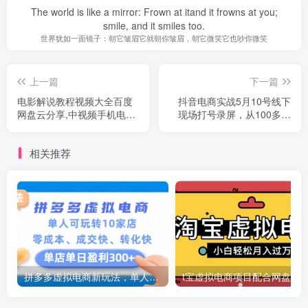
The world is like a mirror: Frown at itand it frowns at you;
smile, and it smiles too.
世界犹如一面镜子：朝它皱眉它就朝你皱眉，朝它微笑它也吵你微笑
上一篇
下一篇
电影解说教程视频大全百度
抖音电商实战5月10号线下
网盘云分享,中视频手机电脑
现场打号录屏，从100多人
制作详解,从入门到解说大神
录的，总共41分钟
相关推荐
拼多多虚拟电商新玩法，单人可玩转10家店，零成本、成交快、转化快，号称单店单日可盈利300+