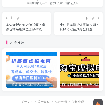
不要让糟糕的一天让你误以为有个糟糕的人生
上一篇
下一篇
实体老板如何做短视频：带
小红书实操培训班第八期：
你玩转短视频全套操作流
从账号定位到爆款打造，适
程，流量+业绩倍增！
合所有博主的赚钱课
相关推荐
拼多多虚拟电商新玩法，单人可玩转10家店，零成本、成交快、转化快，号称单店单日可盈利300+
关于VIP
关于隐私
免责声明
侵权处理