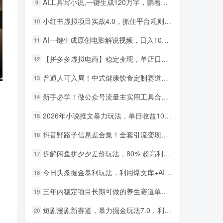
AI工具写小说,一键生成120万字，躺着也能赚，月入2w+！
9
小红书虚拟项目实战4.0，抓住平台规则调整，单店日入500+！
10
AI一键生成原创电影解说视频，日入1000+！
11
【拼多多虚拟电商】稳定变现，单店日利润500+，软件挂机全自动发货，轻松实现月入1w+！
12
普通人可入局！中式健康饮食定制赛道，AI 十分钟做爆款，变现超给力
13
新手必学！做公众号流量主实用工具合集，从选题到变现，一篇搞定（新手必备）
14
2026年小说推文暴力玩法，单日收益1000+，小白看完即可上手
15
小红书卖英语考研资料，客单价9.9，250天卖了16w!
1
抖音野路子信息差合集！全套引流变现玩法，保姆级拆解
16
AI生成国风武侠故事，狂撸分成视频收益，轻松日入1000+【可多平台分发】！
2
拆解闲鱼拼夕夕差价玩法，80% 超高利润，日入轻松过千
17
小红书卖职场PPT，367天卖了6位数，从0-1全流程讲解
3
今日头条掘金暴利玩法，利用爆文库+AI辅助，轻松矩阵、当天起号，简单粗暴，日入1000+
18
，
小红书评论区评论截图，一分钟2条，日入几千，多劳多得!
4
三年内稳定项目长期可做的养生赛道单条视频收入2200
19
小红书卖电影风格提示词，客单价29，50多天卖了790单，小白直接抄作业！
5
短剧漫剧新赛道，暴力掘金玩法7.0，利用最权威的去重技术，号称单日可收益最高1w+
20