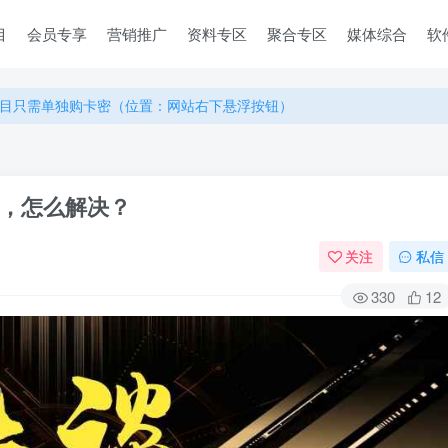
目
会员专享
营销推广
资料专区
聚合专区
媒体综合
软
目只需单独购卡密（位置：网站右下悬浮按钮）
目只需单独购卡密（位置：网站右下悬浮按钮）
目只需单独购卡密（位置：网站右下悬浮按钮）
些，怎么解决？
关注
私信
330
12