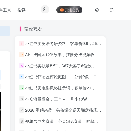
件工具
杂谈
开通会员
猜你喜欢
小红书卖英语考研资料，客单价9.9，250天卖了16w!
1
AI生成国风武侠故事，狂撸分成视频收益，轻松日入1000+【可多平台分发】！
2
知识付费5.0，重磅更新 平台
才是王道，长期稳定项目
小红书卖职场PPT，367天卖了6位数，从0-1全流程讲解
3
小红书评论区评论截图，一分钟2条，日入几千，多劳多得!
4
小红书卖电影风格提示词，客单价29，50多天卖了790单，小白直接抄作业！
5
小众流量掘金，三个人一月小10W
6
2026 重磅来袭！头条掘金逆天翻盘秘籍，AI 一键打造爆款内容，只需简单复制粘贴，日入 1000 + 轻松实现！
7
视频号巨火赛道，心灵SPA赛道，做起来超简单，每天收益800+！
8