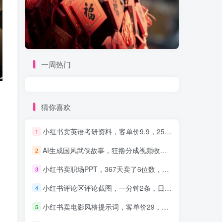
一周热门
猜你喜欢
小红书卖英语考研资料，客单价9.9，250天卖了16w!
1
AI生成国风武侠故事，狂撸分成视频收益，轻松日入1000+【可多平台分发】！
2
小红书卖职场PPT，367天卖了6位数，从0-1全流程讲解
3
小红书评论区评论截图，一分钟2条，日入几千，多劳多得!
4
小红书卖电影风格提示词，客单价29，50多天卖了790单，小白直接抄作业！
5