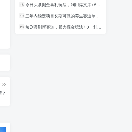
今日头条掘金暴利玩法，利用爆文库+AI辅助，轻松矩阵、当天起号，简单粗暴，日入1000+
18
三年内稳定项目长期可做的养生赛道单条视频收入2200
19
短剧漫剧新赛道，暴力掘金玩法7.0，利用最权威的去重技术，号称单日可收益最高1w+
20
篇
谓？