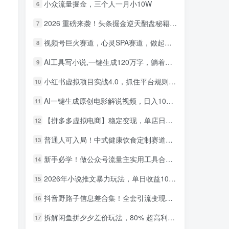
小众流量掘金，三个人一月小10W
6
2026 重磅来袭！头条掘金逆天翻盘秘籍，AI 一键打造爆款内容，只需简单复制粘贴，日入 1000 + 轻松实现！
7
视频号巨火赛道，心灵SPA赛道，做起来超简单，每天收益800+！
8
AI工具写小说,一键生成120万字，躺着也能赚，月入2w+！
9
小红书虚拟项目实战4.0，抓住平台规则调整，单店日入500+！
10
AI一键生成原创电影解说视频，日入1000+！
11
【拼多多虚拟电商】稳定变现，单店日利润500+，软件挂机全自动发货，轻松实现月入1w+！
12
普通人可入局！中式健康饮食定制赛道，AI 十分钟做爆款，变现超给力
13
新手必学！做公众号流量主实用工具合集，从选题到变现，一篇搞定（新手必备）
14
2026年小说推文暴力玩法，单日收益1000+，小白看完即可上手
15
抖音野路子信息差合集！全套引流变现玩法，保姆级拆解
16
拆解闲鱼拼夕夕差价玩法，80% 超高利润，日入轻松过千
17